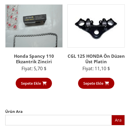
Honda Spancy 110
CGL 125 HONDA Ön Düzen
Ekzantrik Zinciri
Üst Platin
Fiyat:
5,70
$
Fiyat:
11,10
$
Sepete Ekle
Sepete Ekle
Ürün Ara
Ara