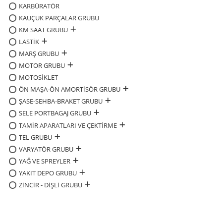
KARBÜRATÖR
KAUÇUK PARÇALAR GRUBU
KM SAAT GRUBU
LASTİK
MARŞ GRUBU
MOTOR GRUBU
MOTOSİKLET
ÖN MAŞA-ÖN AMORTİSÖR GRUBU
ŞASE-SEHBA-BRAKET GRUBU
SELE PORTBAGAJ GRUBU
TAMİR APARATLARI VE ÇEKTİRME
TEL GRUBU
VARYATÖR GRUBU
YAĞ VE SPREYLER
YAKIT DEPO GRUBU
ZİNCİR - DİŞLİ GRUBU