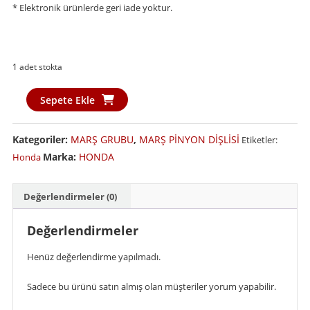
* Elektronik ürünlerde geri iade yoktur.
1 adet stokta
Spy
Sepete Ekle
Mars
Piyano
Kategoriler:
MARŞ GRUBU
,
MARŞ PİNYON DİŞLİSİ
Etiketler:
Dişli
Marka:
HONDA
Honda
Actıva
-
Actıva
Değerlendirmeler (0)
S
–
Değerlendirmeler
Beat
–
Henüz değerlendirme yapılmadı.
Spontini
-
Sadece bu ürünü satın almış olan müşteriler yorum yapabilir.
Honda