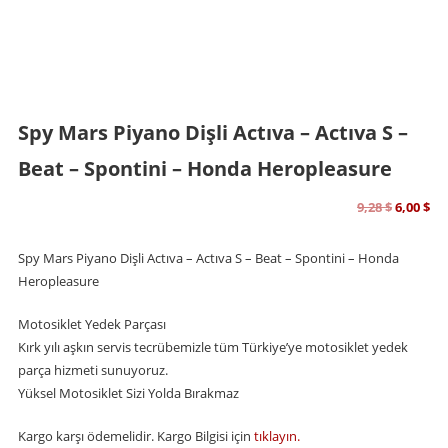
Spy Mars Piyano Dişli Actıva – Actıva S –
Beat – Spontini – Honda Heropleasure
Orijinal
Şu
9,28
$
6,00
$
fiyat:
an
Spy Mars P
i
yano Dişli Actıva – Actıva S – Beat – Spont
i
n
i
– Honda
Heropleasure
9,28 $.
fiy
Motosiklet Yedek Parçası
6,0
Kırk yılı aşkın servis tecrübemizle tüm Türkiye’ye motosiklet yedek
parça hizmeti sunuyoruz.
Yüksel Motosiklet Sizi Yolda Bırakmaz
Kargo karşı ödemelidir. Kargo Bilgisi için
tıklayın.