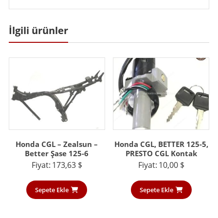
Heropleasure
adet
İlgili ürünler
Honda CGL – Zealsun –
Honda CGL, BETTER 125-5,
Better Şase 125-6
PRESTO CGL Kontak
Fiyat:
173,63
$
Fiyat:
10,00
$
Sepete Ekle
Sepete Ekle