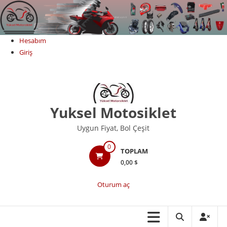
Skip
to
content
Hesabım
Giriş
Yuksel Motosiklet
Uygun Fiyat, Bol Çeşit
0
TOPLAM
0,00 $
Oturum aç