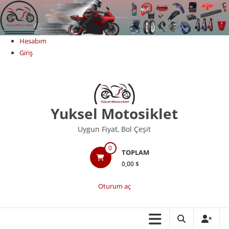
Skip
to
content
Hesabım
Giriş
Yuksel Motosiklet
Uygun Fiyat, Bol Çeşit
0
TOPLAM
0,00 $
Oturum aç