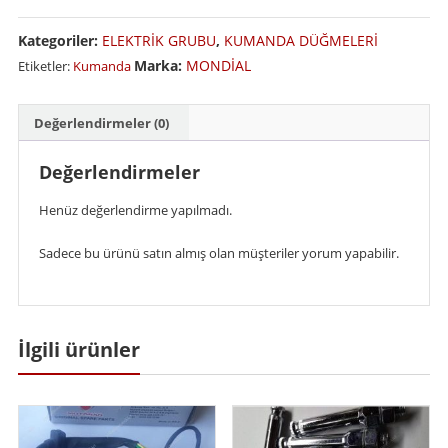
Sağ
Kategoriler:
ELEKTRİK GRUBU
,
KUMANDA DÜĞMELERİ
Kumanda
adet
Marka:
MONDİAL
Etiketler:
Kumanda
Değerlendirmeler (0)
Değerlendirmeler
Henüz değerlendirme yapılmadı.
Sadece bu ürünü satın almış olan müşteriler yorum yapabilir.
İlgili ürünler