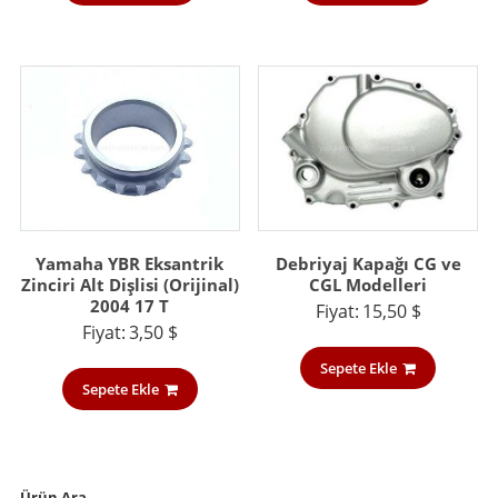
Yamaha YBR Eksantrik
Debriyaj Kapağı CG ve
Zinciri Alt Dişlisi (Orijinal)
CGL Modelleri
2004 17 T
Fiyat:
15,50
$
Fiyat:
3,50
$
Sepete Ekle
Sepete Ekle
Ürün Ara