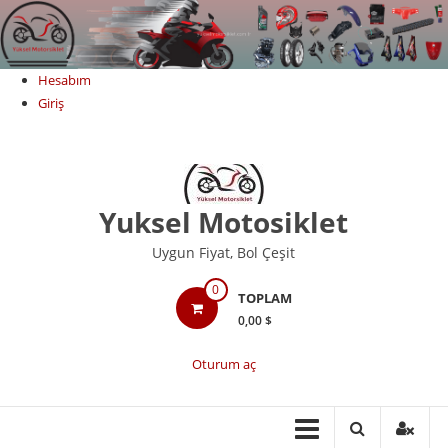
Skip
to
content
Hesabım
Giriş
Yuksel Motosiklet
Uygun Fiyat, Bol Çeşit
0
TOPLAM
0,00 $
Oturum aç