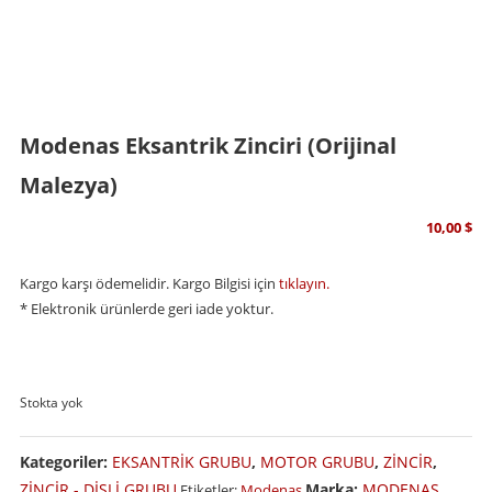
Modenas Eksantrik Zinciri (Orijinal
Malezya)
10,00
$
Kargo karşı ödemelidir. Kargo Bilgisi için
tıklayın.
* Elektronik ürünlerde geri iade yoktur.
Stokta yok
Kategoriler:
EKSANTRİK GRUBU
,
MOTOR GRUBU
,
ZİNCİR
,
ZİNCİR - DİŞLİ GRUBU
Marka:
MODENAS
Etiketler:
Modenas