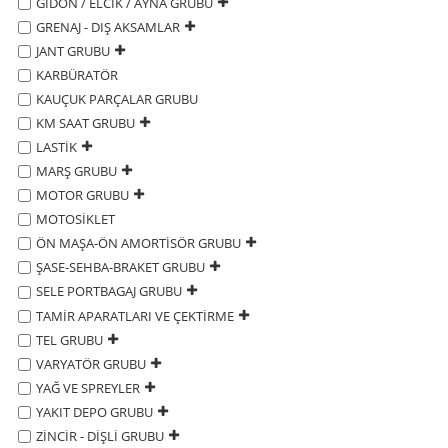
GİDON / ELCİK / AYNA GRUBU
GRENAJ - DIŞ AKSAMLAR
JANT GRUBU
KARBÜRATÖR
KAUÇUK PARÇALAR GRUBU
KM SAAT GRUBU
LASTİK
MARŞ GRUBU
MOTOR GRUBU
MOTOSİKLET
ÖN MAŞA-ÖN AMORTİSÖR GRUBU
ŞASE-SEHBA-BRAKET GRUBU
SELE PORTBAGAJ GRUBU
TAMİR APARATLARI VE ÇEKTİRME
TEL GRUBU
VARYATÖR GRUBU
YAĞ VE SPREYLER
YAKIT DEPO GRUBU
ZİNCİR - DİŞLİ GRUBU