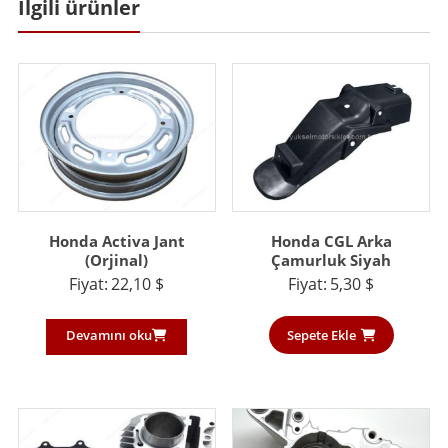
İlgili ürünler
Honda Activa Jant
Honda CGL Arka
(Orjinal)
Çamurluk Siyah
Fiyat:
22,10
$
Fiyat:
5,30
$
Devamını oku
Sepete Ekle