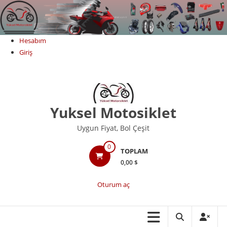
Skip
to
content
Hesabım
Giriş
Yuksel Motosiklet
Uygun Fiyat, Bol Çeşit
0
TOPLAM
0,00 $
Oturum aç