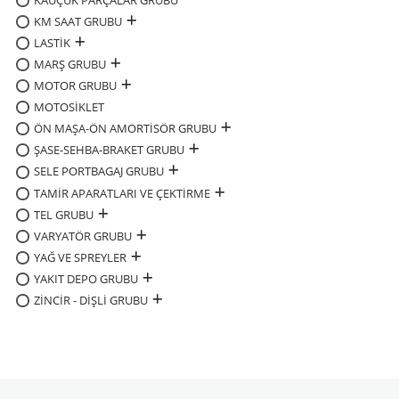
KAUÇUK PARÇALAR GRUBU
KM SAAT GRUBU
LASTİK
MARŞ GRUBU
MOTOR GRUBU
MOTOSİKLET
ÖN MAŞA-ÖN AMORTİSÖR GRUBU
ŞASE-SEHBA-BRAKET GRUBU
SELE PORTBAGAJ GRUBU
TAMİR APARATLARI VE ÇEKTİRME
TEL GRUBU
VARYATÖR GRUBU
YAĞ VE SPREYLER
YAKIT DEPO GRUBU
ZİNCİR - DİŞLİ GRUBU