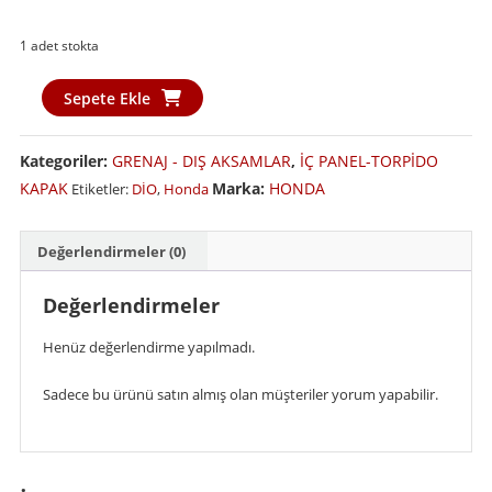
1 adet stokta
Honda
Sepete Ekle
Dio
Torpido
Kategoriler:
GRENAJ - DIŞ AKSAMLAR
,
İÇ PANEL-TORPİDO
Üst
KAPAK
Marka:
HONDA
Etiketler:
DİO
,
Honda
Parça
Beyaz
adet
Değerlendirmeler (0)
Değerlendirmeler
Henüz değerlendirme yapılmadı.
Sadece bu ürünü satın almış olan müşteriler yorum yapabilir.