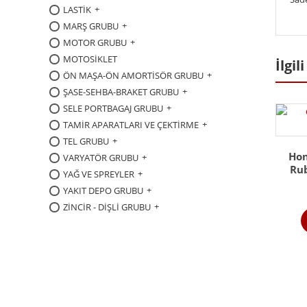
LASTİK
MARŞ GRUBU
MOTOR GRUBU
MOTOSİKLET
İlgil
ÖN MAŞA-ÖN AMORTİSÖR GRUBU
ŞASE-SEHBA-BRAKET GRUBU
SELE PORTBAGAJ GRUBU
TAMİR APARATLARI VE ÇEKTİRME
TEL GRUBU
Hon
VARYATÖR GRUBU
Rub
YAĞ VE SPREYLER
YAKIT DEPO GRUBU
ZİNCİR - DİŞLİ GRUBU