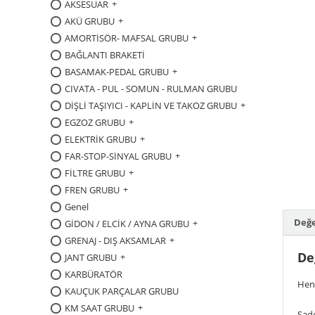
AKSESUAR
AKÜ GRUBU
AMORTİSÖR- MAFSAL GRUBU
BAĞLANTI BRAKETİ
BASAMAK-PEDAL GRUBU
CIVATA - PUL - SOMUN - RULMAN GRUBU
DİŞLİ TAŞIYICI - KAPLİN VE TAKOZ GRUBU
EGZOZ GRUBU
ELEKTRİK GRUBU
FAR-STOP-SİNYAL GRUBU
FİLTRE GRUBU
FREN GRUBU
Genel
Değe
GİDON / ELCİK / AYNA GRUBU
GRENAJ - DIŞ AKSAMLAR
De
JANT GRUBU
KARBÜRATÖR
Hen
KAUÇUK PARÇALAR GRUBU
KM SAAT GRUBU
Sade