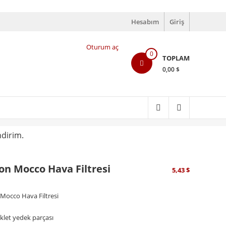
Hesabım
Giriş
Oturum aç
0
TOPLAM
0,00 $
ndirim.
on Mocco Hava Filtresi
5,43
$
 Mocco Hava Filtresi
klet yedek parçası