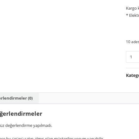
Kargo k
* Elekt
10 adet
Falcon
Mocco
Hava
Kateg
Filtresi
adet
rlendirmeler (0)
ğerlendirmeler
üz değerlendirme yapılmadı.
ce bu ürünü satın almış olan müşteriler yorum yapabilir.