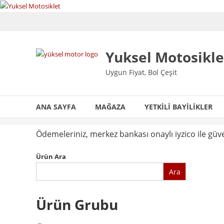
Skip
to
content
Yuksel Motosikle
Uygun Fiyat, Bol Çeşit
ANA SAYFA
MAĞAZA
YETKILI BAYILIKLER
Ödemeleriniz, merkez bankası onaylı iyzico ile gü
Ürün Ara
Ara
Ürün Grubu