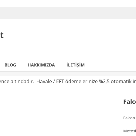
t
BLOG
HAKKIMIZDA
İLETIŞIM
vence altındadır. Havale / EFT ödemelerinize %2,5 otomatik i
Falc
Falcon
Motosi