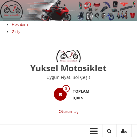
Skip
to
content
Hesabım
Giriş
Yuksel Motosiklet
Uygun Fiyat, Bol Çeşit
0
TOPLAM
0,00 $
Oturum aç