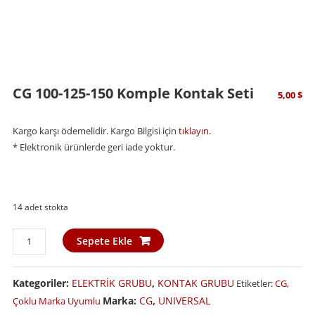
CG 100-125-150 Komple Kontak Seti
5,00
$
Kargo karşı ödemelidir. Kargo Bilgisi için
tıklayın.
* Elektronik ürünlerde geri iade yoktur.
14 adet stokta
CG
Sepete Ekle
100-
125-
Kategoriler:
ELEKTRİK GRUBU
,
KONTAK GRUBU
Etiketler:
CG
,
150
Komple
Marka:
CG
,
UNIVERSAL
Çoklu Marka Uyumlu