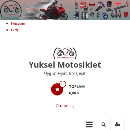
Skip
to
content
Hesabım
Giriş
Yuksel Motosiklet
Uygun Fiyat, Bol Çeşit
0
TOPLAM
0,00 $
Oturum aç