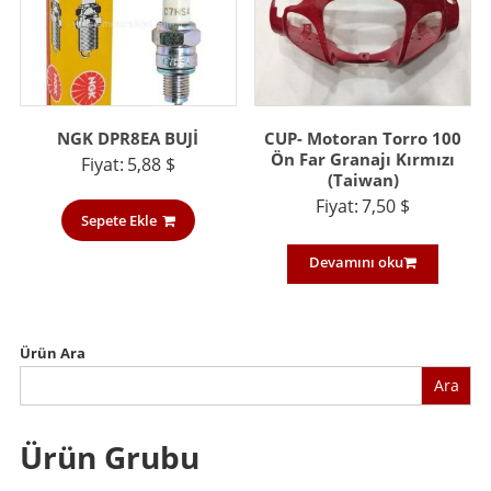
NGK DPR8EA BUJİ
CUP- Motoran Torro 100
Ön Far Granajı Kırmızı
Fiyat:
5,88
$
(Taiwan)
Fiyat:
7,50
$
Sepete Ekle
Devamını oku
Ürün Ara
Ara
Ürün Grubu