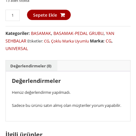
15 adet stokta
CG
Sepete Ekle
Ön
Basamak
Kategoriler:
BASAMAK
,
BASAMAK-PEDAL GRUBU
,
YAN
Yan
Ayak
SEHBALAR
Marka:
CG
,
Etiketler:
CG
,
Çoklu Marka Uyumlu
Seti
UNIVERSAL
adet
Değerlendirmeler (0)
Değerlendirmeler
Henüz değerlendirme yapılmadı.
Sadece bu ürünü satın almış olan müşteriler yorum yapabilir.
İlgili ürünler