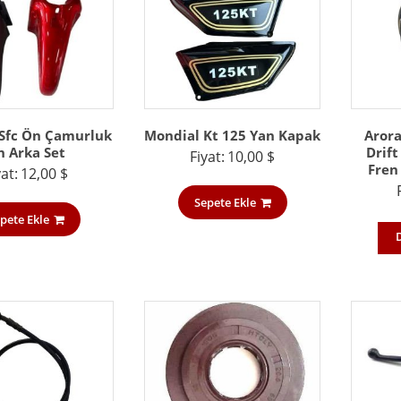
Sfc Ön Çamurluk
Mondial Kt 125 Yan Kapak
Arora
n Arka Set
Drift
Fiyat:
10,00
$
Fren
yat:
12,00
$
Sepete Ekle
pete Ekle