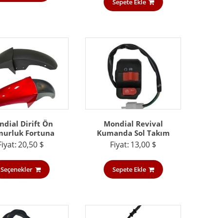
Sepete Ekle
dial Dirift Ön
Mondial Revival
urluk Fortuna
Kumanda Sol Takım
Fiyat:
20,50
$
Fiyat:
13,00
$
Seçenekler
Sepete Ekle