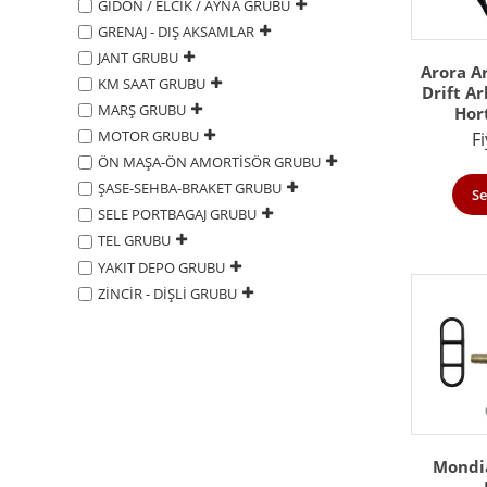
GİDON / ELCİK / AYNA GRUBU
GRENAJ - DIŞ AKSAMLAR
JANT GRUBU
Arora A
KM SAAT GRUBU
Drift Ar
MARŞ GRUBU
Hor
MOTOR GRUBU
Fi
ÖN MAŞA-ÖN AMORTİSÖR GRUBU
ŞASE-SEHBA-BRAKET GRUBU
Se
SELE PORTBAGAJ GRUBU
TEL GRUBU
YAKIT DEPO GRUBU
ZİNCİR - DİŞLİ GRUBU
Mondia