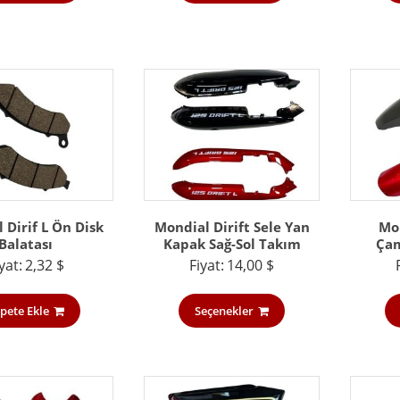
 Dirif L Ön Disk
Mondial Dirift Sele Yan
Mon
Balatası
Kapak Sağ-Sol Takım
Çam
yat:
2,32
$
Fiyat:
14,00
$
pete Ekle
Seçenekler