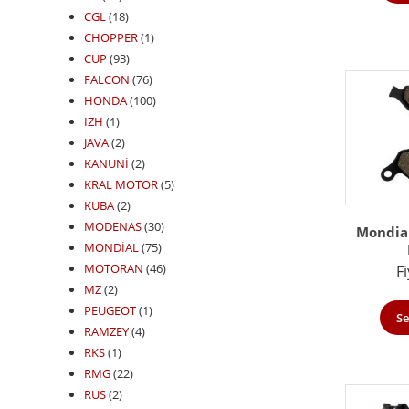
CGL
(18)
CHOPPER
(1)
CUP
(93)
FALCON
(76)
HONDA
(100)
IZH
(1)
JAVA
(2)
KANUNİ
(2)
KRAL MOTOR
(5)
KUBA
(2)
MODENAS
(30)
Mondial
MONDİAL
(75)
MOTORAN
(46)
Fi
MZ
(2)
PEUGEOT
(1)
Se
RAMZEY
(4)
RKS
(1)
RMG
(22)
RUS
(2)