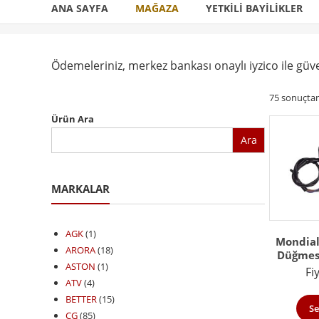
ANA SAYFA
MAĞAZA
YETKILI BAYILIKLER
Ödemeleriniz, merkez bankası onaylı iyzico ile gü
75 sonuçtan 
Ürün Ara
Ara
MARKALAR
AGK
(1)
Mondial
ARORA
(18)
Düğmesi
ASTON
(1)
Fi
ATV
(4)
BETTER
(15)
Se
CG
(85)