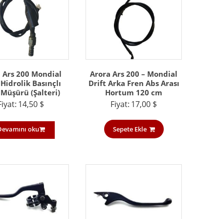
 Ars 200 Mondial
Arora Ars 200 – Mondial
 Hidrolik Basınçlı
Drift Arka Fren Abs Arası
 Müşürü (Şalteri)
Hortum 120 cm
Fiyat:
14,50
$
Fiyat:
17,00
$
Devamını oku
Sepete Ekle