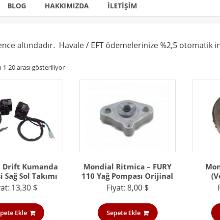
BLOG
HAKKIMIZDA
İLETIŞIM
vence altındadır. Havale / EFT ödemelerinize %2,5 otomatik i
En
1-20 arası gösteriliyor
yeniye
göre
sıralandı
 Drift Kumanda
Mondial Ritmica – FURY
Mon
 Sağ Sol Takımı
110 Yağ Pompası Orijinal
(V
yat:
13,30
$
Fiyat:
8,00
$
pete Ekle
Sepete Ekle