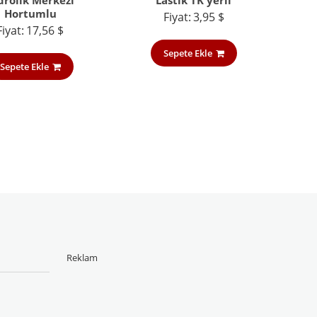
drolik Merkezi
Lastik TK yerli
Hortumlu
Fiyat:
3,95
$
Fiyat:
17,56
$
Sepete Ekle
Sepete Ekle
Reklam