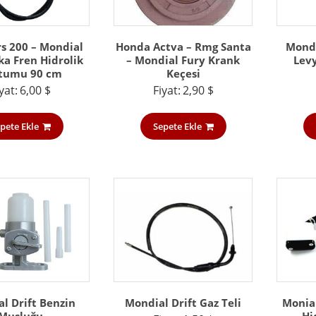
rs 200 – Mondial
Honda Actva – Rmg Santa
Mondi
ka Fren Hidrolik
– Mondial Fury Krank
Levy
tumu 90 cm
Keçesi
yat:
6,00
$
Fiyat:
2,90
$
pete Ekle
Sepete Ekle
l Drift Benzin
Mondial Drift Gaz Teli
Monial