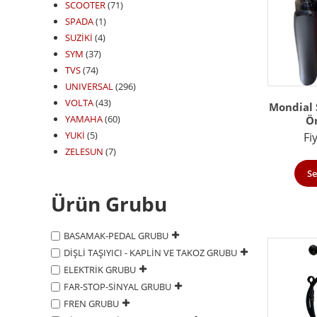
SCOOTER
(71)
SPADA
(1)
SUZİKİ
(4)
SYM
(37)
TVS
(74)
UNIVERSAL
(296)
VOLTA
(43)
Mondial 
YAMAHA
(60)
Ö
YUKİ
(5)
Fi
ZELESUN
(7)
Se
Ürün Grubu
BASAMAK-PEDAL GRUBU
DİŞLİ TAŞIYICI - KAPLİN VE TAKOZ GRUBU
ELEKTRİK GRUBU
FAR-STOP-SİNYAL GRUBU
FREN GRUBU