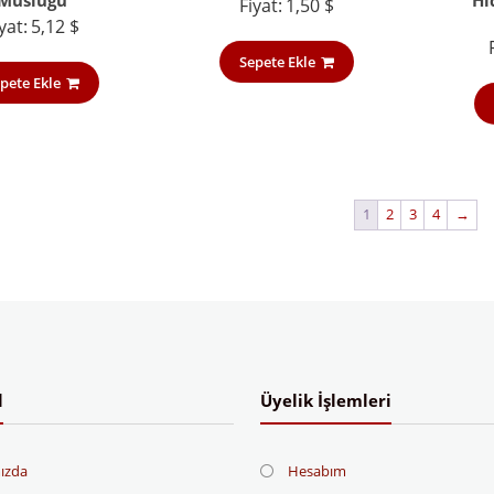
Musluğu
Hi
Fiyat:
1,50
$
yat:
5,12
$
Sepete Ekle
pete Ekle
1
2
3
4
→
l
Üyelik İşlemleri
ızda
Hesabım