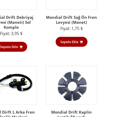
al Drift Debriyaj
Mondial Drift Sağ Ön Fren
esi (Maneti) Sol
Levyesi (Manet)
Komple
Fiyat:
1,75
$
Fiyat:
3,95
$
Sepete Ekle
Sepete Ekle
 Dirft L Arka Fren
Mondial Drift Kaplin