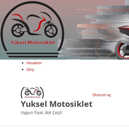
Skip
to
content
Hesabım
Giriş
Oturum aç
Yuksel Motosiklet
Uygun Fiyat, Bol Çeşit